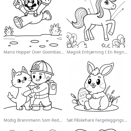
Mario Hopper Over Goombas Fargeleggingsside
Magisk Enhjørning I En Regnbue Fargeleggingsside
Modig Brannmann Som Redder En Katt Fargeleggingsside
Søt Påskehare Fargeleggingsside