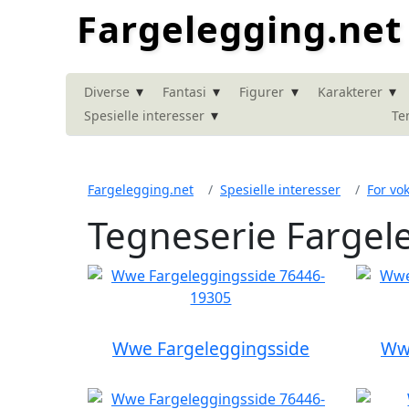
Fargelegging.net
▾
▾
▾
▾
Diverse
Fantasi
Figurer
Karakterer
▾
Spesielle interesser
Te
Fargelegging.net
Spesielle interesser
For vo
Tegneserie Fargel
Wwe Fargeleggingsside
Wwe