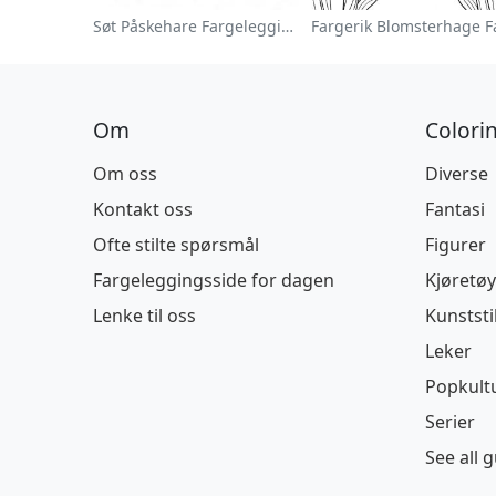
Søt Påskehare Fargeleggingsside
Om
Colori
Om oss
Diverse
Kontakt oss
Fantasi
Ofte stilte spørsmål
Figurer
Fargeleggingsside for dagen
Kjøretøy
Lenke til oss
Kunststi
Leker
Popkult
Serier
See all 