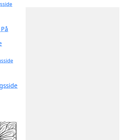
 På
e
gsside