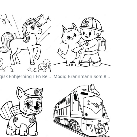
Magisk Enhjørning I En Regnbue Fargeleggingsside
Modig Brannmann Som Redder En Katt Fargeleggingsside