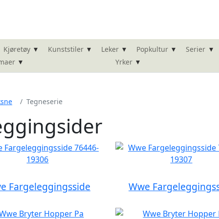
▾
▾
▾
▾
▾
Kjøretøy
Kunststiler
Leker
Popkultur
Serier
▾
▾
maer
Yrker
ksne
Tegneserie
eggingsider
 Fargeleggingsside
Wwe Fargeleggings