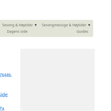
▾
▾
Sesong & Høytider
Sesongmessige & Høytider
Dagens side
Guides
side