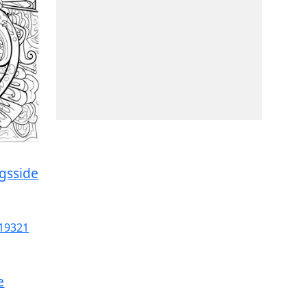
gsside
e