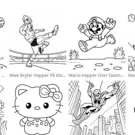
Søt Astronaut Svevende I Rommet Fargeleggingsside
Wwe Bryter Hopper På Motstander Fargeleggingsside
Mario Hopper Over Goombas Fargeleggingsside