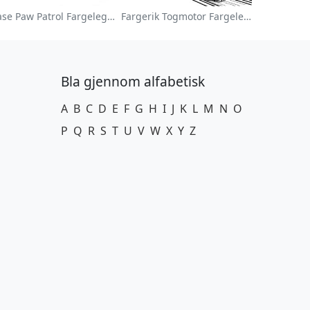
Chase Paw Patrol Fargeleggingsside
Fargerik Togmotor Fargeleggingsside
Bla gjennom alfabetisk
A
B
C
D
E
F
G
H
I
J
K
L
M
N
O
P
Q
R
S
T
U
V
W
X
Y
Z