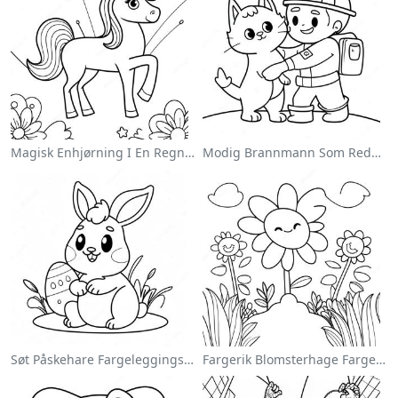
Magisk Enhjørning I En Regnbue Fargeleggingsside
Modig Brannmann Som Redder En Katt Fargeleggingsside
Søt Påskehare Fargeleggingsside
Fargerik Blomsterhage Fargeleggingsside