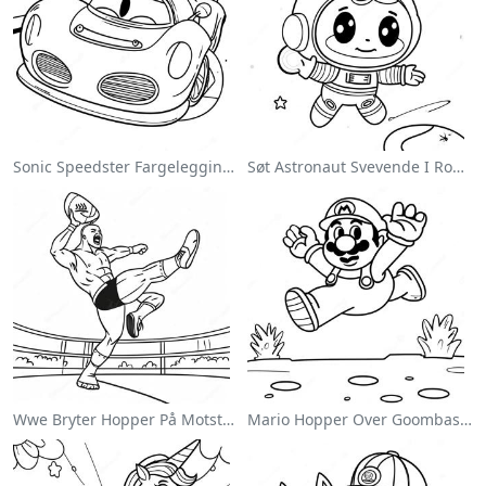
Sonic Speedster Fargeleggingsside
Søt Astronaut Svevende I Rommet Fargeleggingsside
Wwe Bryter Hopper På Motstander Fargeleggingsside
Mario Hopper Over Goombas Fargeleggingsside