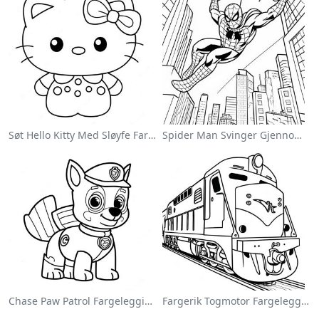
Søt Hello Kitty Med Sløyfe Fargeleggingsside
Spider Man Svinger Gjennom Byen Fargeleggingsside
Chase Paw Patrol Fargeleggingsside
Fargerik Togmotor Fargeleggingsside