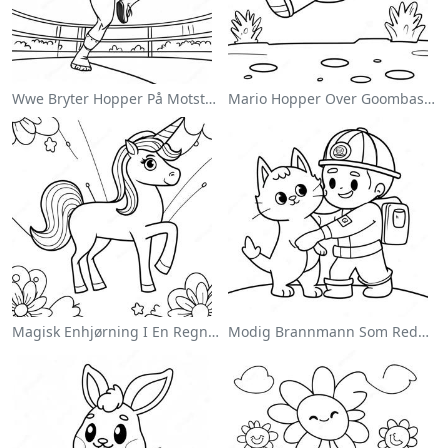
Wwe Bryter Hopper På Motstander Fargeleggingsside
Mario Hopper Over Goombas Fargeleggingsside
Magisk Enhjørning I En Regnbue Fargeleggingsside
Modig Brannmann Som Redder En Katt Fargeleggingsside