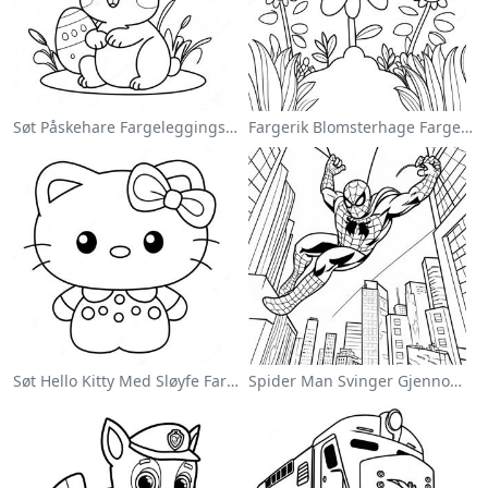
Søt Påskehare Fargeleggingsside
Fargerik Blomsterhage Fargeleggingsside
Søt Hello Kitty Med Sløyfe Fargeleggingsside
Spider Man Svinger Gjennom Byen Fargeleggingsside