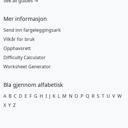
See all guides →
Mer informasjon
Send inn fargeleggingsark
Vilkår for bruk
Opphavsrett
Difficulty Calculator
Worksheet Generator
Bla gjennom alfabetisk
A
B
C
D
E
F
G
H
I
J
K
L
M
N
O
P
Q
R
S
T
U
V
W
X
Y
Z