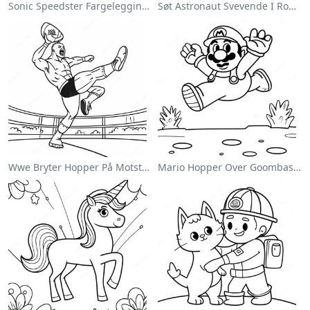
Sonic Speedster Fargeleggingsside
Søt Astronaut Svevende I Rommet Fargeleggingsside
Wwe Bryter Hopper På Motstander Fargeleggingsside
Mario Hopper Over Goombas Fargeleggingsside