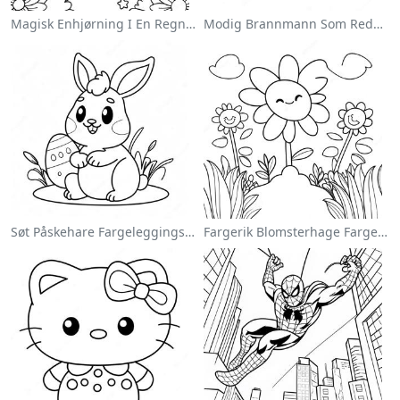
Magisk Enhjørning I En Regnbue Fargeleggingsside
Modig Brannmann Som Redder En Katt Fargeleggingsside
Søt Påskehare Fargeleggingsside
Fargerik Blomsterhage Fargeleggingsside