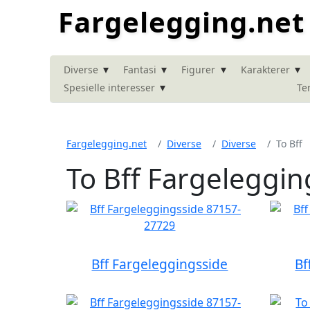
Fargelegging.net
▾
▾
▾
▾
Diverse
Fantasi
Figurer
Karakterer
▾
Spesielle interesser
Te
Fargelegging.net
Diverse
Diverse
To Bff
To Bff Fargeleggin
Bff Fargeleggingsside
Bf