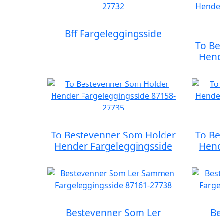
Bff Fargeleggingsside
To B
Hend
To Bestevenner Som Holder
To B
Hender Fargeleggingsside
Hend
Bestevenner Som Ler
B