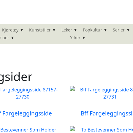
▾
▾
▾
▾
▾
Kjøretøy
Kunststiler
Leker
Popkultur
Serier
▾
▾
maer
Yrker
gsider
f Fargeleggingsside
Bff Fargeleggingss