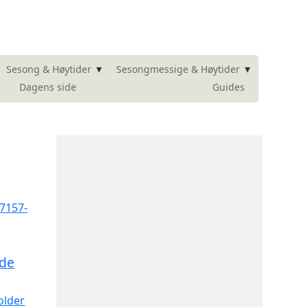
▾
▾
Sesong & Høytider
Sesongmessige & Høytider
Dagens side
Guides
ide