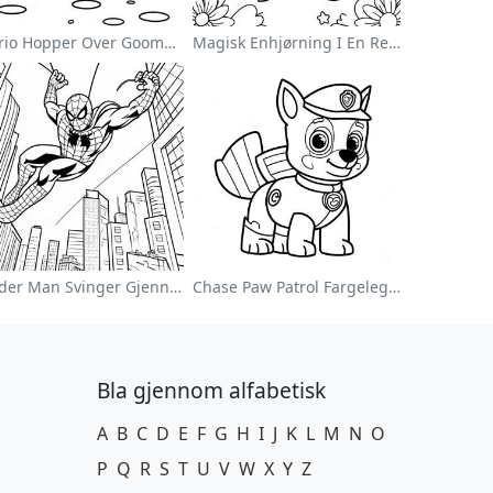
Mario Hopper Over Goombas Fargeleggingsside
Magisk Enhjørning I En Regnbue Fargeleggingsside
Spider Man Svinger Gjennom Byen Fargeleggingsside
Chase Paw Patrol Fargeleggingsside
Bla gjennom alfabetisk
A
B
C
D
E
F
G
H
I
J
K
L
M
N
O
P
Q
R
S
T
U
V
W
X
Y
Z