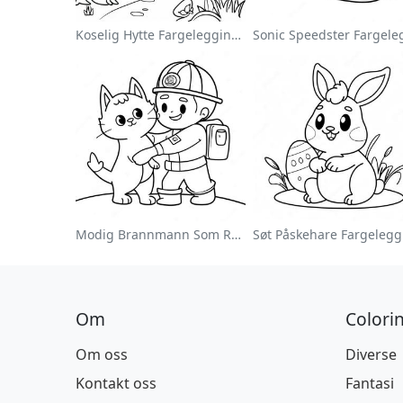
Koselig Hytte Fargeleggingsside
Modig Brannmann Som Redder En Katt Fargeleggingsside
Om
Colori
Om oss
Diverse
Kontakt oss
Fantasi