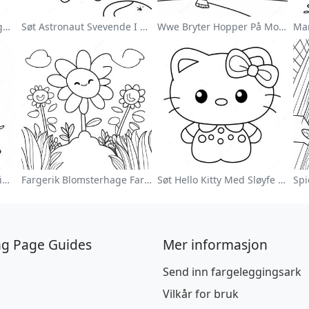
Sonic Speedster Fargeleggingsside
Søt Astronaut Svevende I Rommet Fargeleggingsside
Wwe Bryter Hopper På Motstander Fargeleggingsside
Søt Påskehare Fargeleggingsside
Fargerik Blomsterhage Fargeleggingsside
Søt Hello Kitty Med Sløyfe Fargeleggingsside
ng Page Guides
Mer informasjon
Send inn fargeleggingsark
Vilkår for bruk