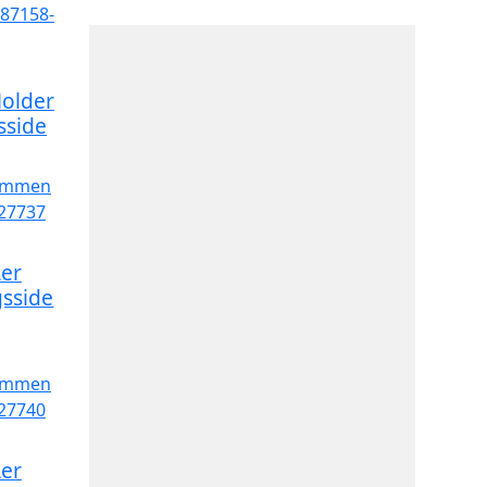
older
sside
er
sside
er