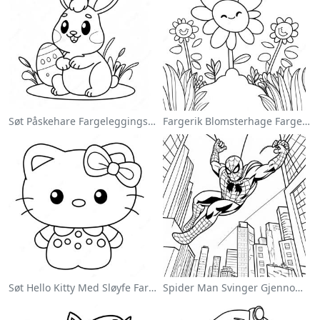
Søt Påskehare Fargeleggingsside
Fargerik Blomsterhage Fargeleggingsside
Søt Hello Kitty Med Sløyfe Fargeleggingsside
Spider Man Svinger Gjennom Byen Fargeleggingsside