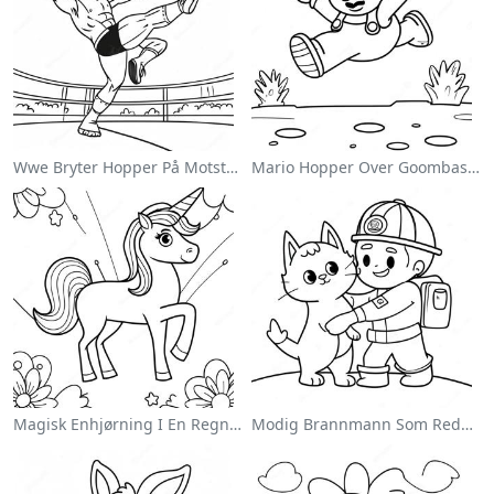
Wwe Bryter Hopper På Motstander Fargeleggingsside
Mario Hopper Over Goombas Fargeleggingsside
Magisk Enhjørning I En Regnbue Fargeleggingsside
Modig Brannmann Som Redder En Katt Fargeleggingsside