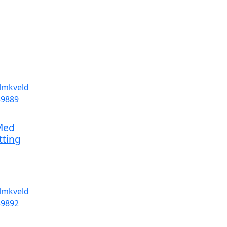
Med
tting