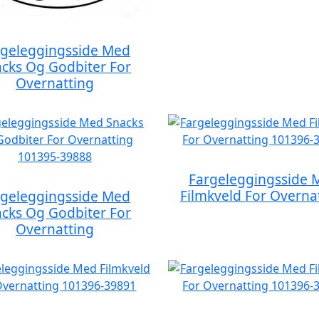
rgeleggingsside Med
cks Og Godbiter For
Overnatting
Fargeleggingsside 
Filmkveld For Overna
rgeleggingsside Med
cks Og Godbiter For
Overnatting