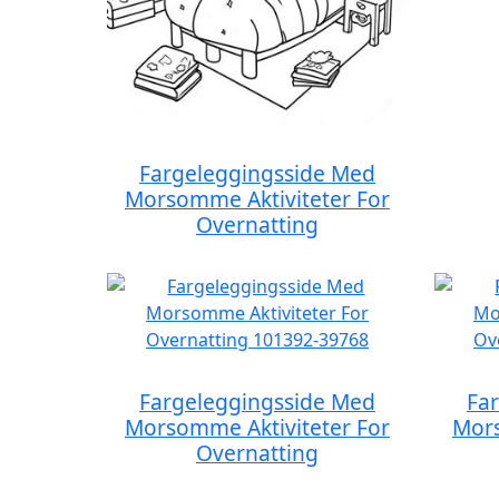
Fargeleggingsside Med
Morsomme Aktiviteter For
Overnatting
Fargeleggingsside Med
Fa
Morsomme Aktiviteter For
Mors
Overnatting