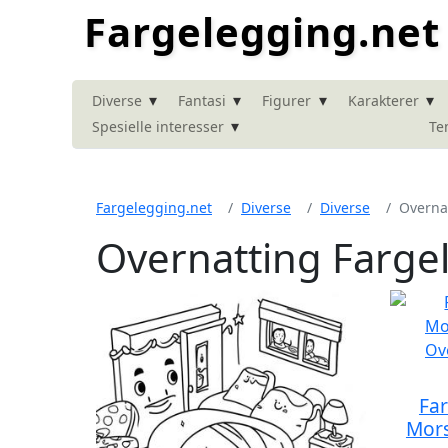
Fargelegging.net
▾
▾
▾
▾
Diverse
Fantasi
Figurer
Karakterer
▾
Spesielle interesser
Te
Fargelegging.net
Diverse
Diverse
Overna
Overnatting Farge
Fa
Mors