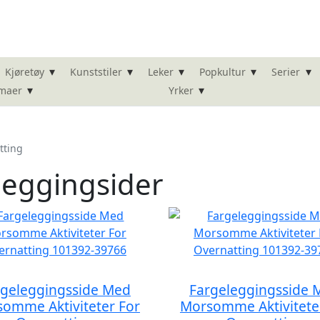
▾
▾
▾
▾
▾
Kjøretøy
Kunststiler
Leker
Popkultur
Serier
▾
▾
maer
Yrker
tting
leggingsider
rgeleggingsside Med
Fargeleggingsside 
omme Aktiviteter For
Morsomme Aktivitete