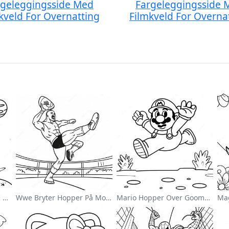
rgeleggingsside Med
Fargeleggingsside 
kveld For Overnatting
Filmkveld For Overna
Søt Astronaut Svevende I Rommet Fargeleggingsside
Wwe Bryter Hopper På Motstander Fargeleggingsside
Mario Hopper Over Goombas Fargeleggingsside