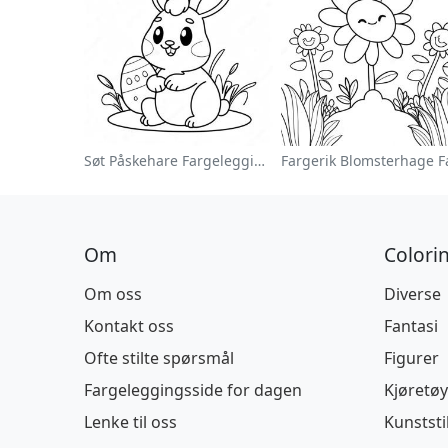
Søt Påskehare Fargeleggingsside
Om
Colori
Om oss
Diverse
Kontakt oss
Fantasi
Ofte stilte spørsmål
Figurer
Fargeleggingsside for dagen
Kjøretøy
Lenke til oss
Kunststi