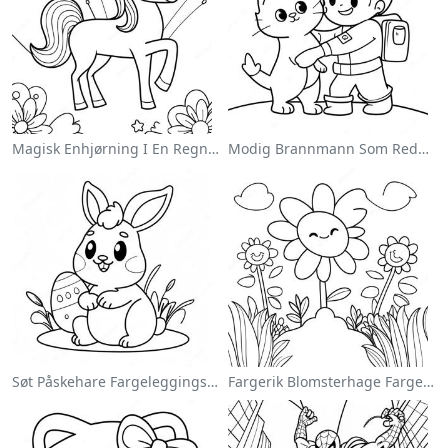
Magisk Enhjørning I En Regnbue Fargeleggingsside
Modig Brannmann Som Redder En Katt Fargeleggingsside
Søt Påskehare Fargeleggingsside
Fargerik Blomsterhage Fargeleggingsside