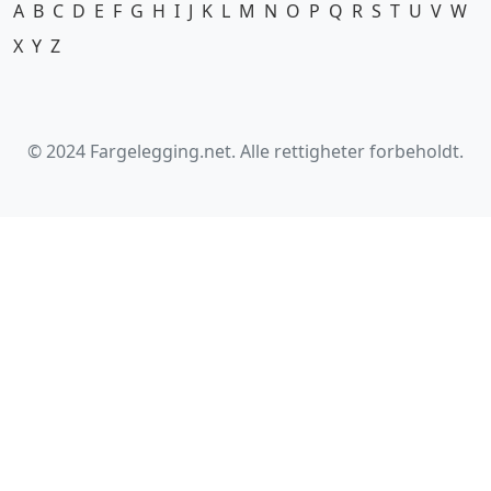
A
B
C
D
E
F
G
H
I
J
K
L
M
N
O
P
Q
R
S
T
U
V
W
X
Y
Z
© 2024 Fargelegging.net. Alle rettigheter forbeholdt.