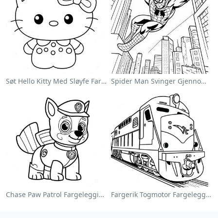
Søt Hello Kitty Med Sløyfe Fargeleggingsside
Spider Man Svinger Gjennom Byen Fargeleggingsside
Chase Paw Patrol Fargeleggingsside
Fargerik Togmotor Fargeleggingsside