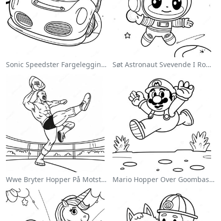
Sonic Speedster Fargeleggingsside
Søt Astronaut Svevende I Rommet Fargeleggingsside
Wwe Bryter Hopper På Motstander Fargeleggingsside
Mario Hopper Over Goombas Fargeleggingsside