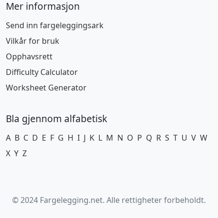
Mer informasjon
Send inn fargeleggingsark
Vilkår for bruk
Opphavsrett
Difficulty Calculator
Worksheet Generator
Bla gjennom alfabetisk
A
B
C
D
E
F
G
H
I
J
K
L
M
N
O
P
Q
R
S
T
U
V
W
X
Y
Z
© 2024 Fargelegging.net. Alle rettigheter forbeholdt.