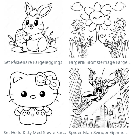
Søt Påskehare Fargeleggingsside
Fargerik Blomsterhage Fargeleggingsside
Søt Hello Kitty Med Sløyfe Fargeleggingsside
Spider Man Svinger Gjennom Byen Fargeleggingsside