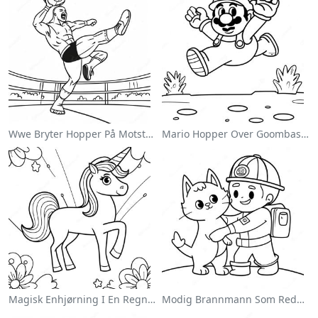
Wwe Bryter Hopper På Motstander Fargeleggingsside
Mario Hopper Over Goombas Fargeleggingsside
Magisk Enhjørning I En Regnbue Fargeleggingsside
Modig Brannmann Som Redder En Katt Fargeleggingsside