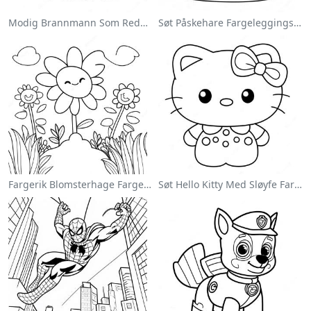
Modig Brannmann Som Redder En Katt Fargeleggingsside
Søt Påskehare Fargeleggingsside
Fargerik Blomsterhage Fargeleggingsside
Søt Hello Kitty Med Sløyfe Fargeleggingsside