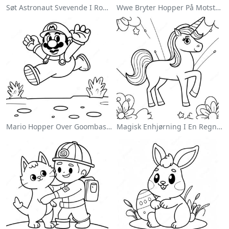
Søt Astronaut Svevende I Rommet Fargeleggingsside
Wwe Bryter Hopper På Motstander Fargeleggingsside
Mario Hopper Over Goombas Fargeleggingsside
Magisk Enhjørning I En Regnbue Fargeleggingsside