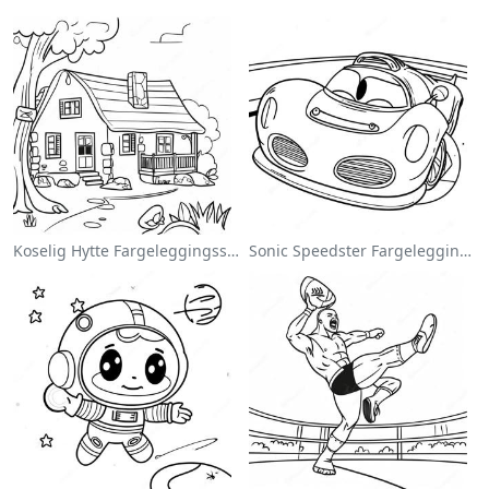
Koselig Hytte Fargeleggingsside
Sonic Speedster Fargeleggingsside