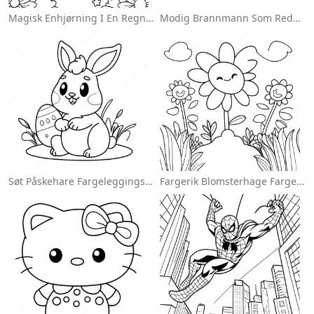
Magisk Enhjørning I En Regnbue Fargeleggingsside
Modig Brannmann Som Redder En Katt Fargeleggingsside
Søt Påskehare Fargeleggingsside
Fargerik Blomsterhage Fargeleggingsside