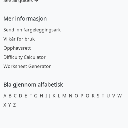
See all guides →
Mer informasjon
Send inn fargeleggingsark
Vilkår for bruk
Opphavsrett
Difficulty Calculator
Worksheet Generator
Bla gjennom alfabetisk
A
B
C
D
E
F
G
H
I
J
K
L
M
N
O
P
Q
R
S
T
U
V
W
X
Y
Z