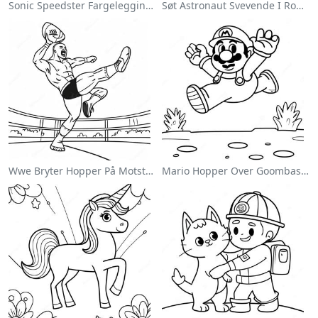
Sonic Speedster Fargeleggingsside
Søt Astronaut Svevende I Rommet Fargeleggingsside
Wwe Bryter Hopper På Motstander Fargeleggingsside
Mario Hopper Over Goombas Fargeleggingsside