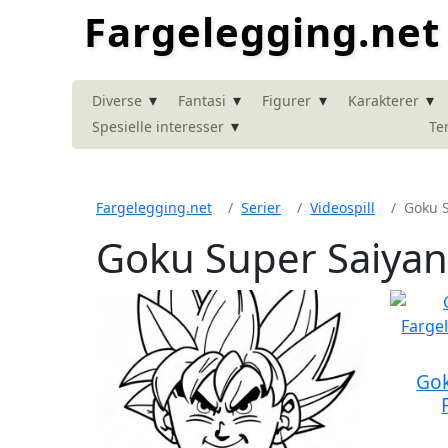
Fargelegging.net
▾
▾
▾
▾
Diverse
Fantasi
Figurer
Karakterer
▾
Spesielle interesser
Te
Fargelegging.net
Serier
Videospill
Goku S
Goku Super Saiyan
Gok