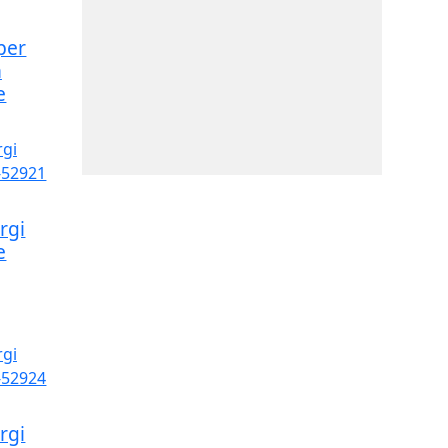
per
m
e
rgi
e
rgi