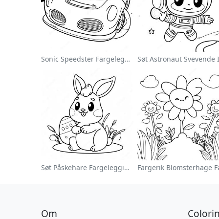
Sonic Speedster Fargeleggingsside
Søt Påskehare Fargeleggingsside
Om
Colori