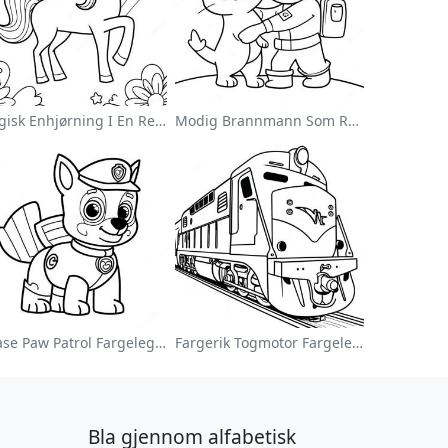
Magisk Enhjørning I En Regnbue Fargeleggingsside
Modig Brannmann Som Redder En Katt Fargeleggingsside
Chase Paw Patrol Fargeleggingsside
Fargerik Togmotor Fargeleggingsside
Bla gjennom alfabetisk