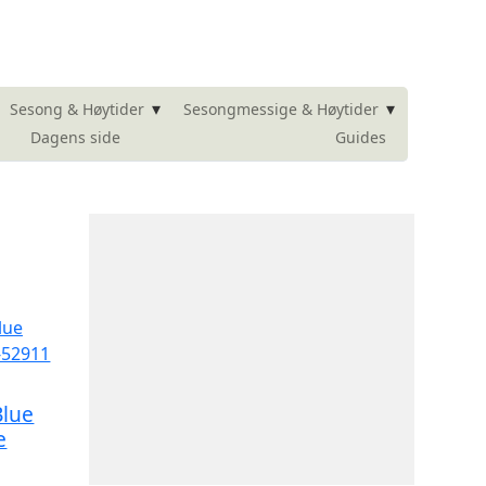
▾
▾
Sesong & Høytider
Sesongmessige & Høytider
Dagens side
Guides
Blue
e