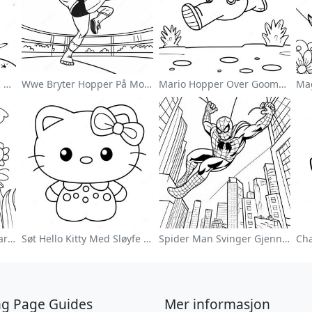
Søt Astronaut Svevende I Rommet Fargeleggingsside
Wwe Bryter Hopper På Motstander Fargeleggingsside
Mario Hopper Over Goombas Fargeleggingsside
Fargerik Blomsterhage Fargeleggingsside
Søt Hello Kitty Med Sløyfe Fargeleggingsside
Spider Man Svinger Gjennom Byen Fargeleggingsside
ng Page Guides
Mer informasjon