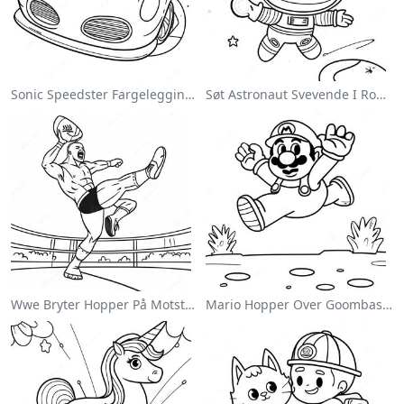
Sonic Speedster Fargeleggingsside
Søt Astronaut Svevende I Rommet Fargeleggingsside
Wwe Bryter Hopper På Motstander Fargeleggingsside
Mario Hopper Over Goombas Fargeleggingsside