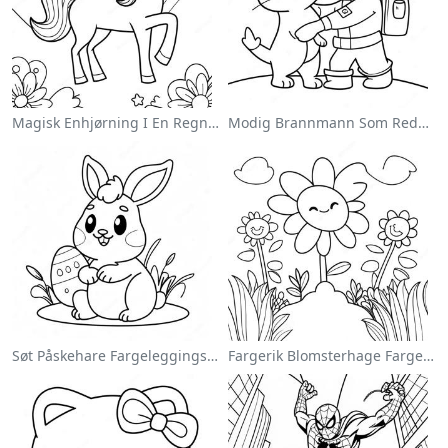
Magisk Enhjørning I En Regnbue Fargeleggingsside
Modig Brannmann Som Redder En Katt Fargeleggingsside
Søt Påskehare Fargeleggingsside
Fargerik Blomsterhage Fargeleggingsside