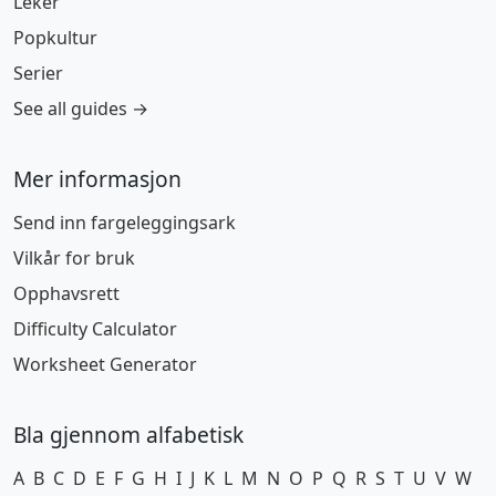
Leker
Popkultur
Serier
See all guides →
Mer informasjon
Send inn fargeleggingsark
Vilkår for bruk
Opphavsrett
Difficulty Calculator
Worksheet Generator
Bla gjennom alfabetisk
A
B
C
D
E
F
G
H
I
J
K
L
M
N
O
P
Q
R
S
T
U
V
W