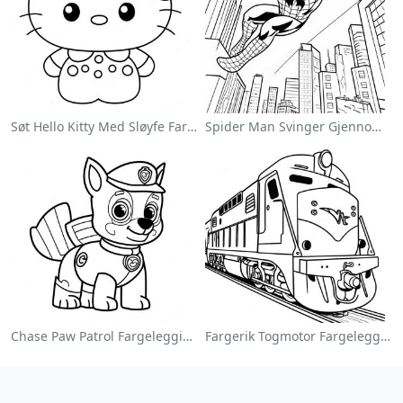
Søt Hello Kitty Med Sløyfe Fargeleggingsside
Spider Man Svinger Gjennom Byen Fargeleggingsside
Chase Paw Patrol Fargeleggingsside
Fargerik Togmotor Fargeleggingsside