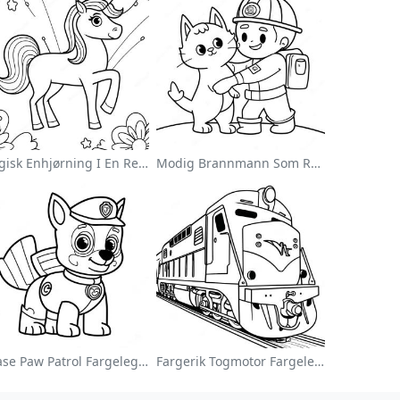
Magisk Enhjørning I En Regnbue Fargeleggingsside
Modig Brannmann Som Redder En Katt Fargeleggingsside
Chase Paw Patrol Fargeleggingsside
Fargerik Togmotor Fargeleggingsside