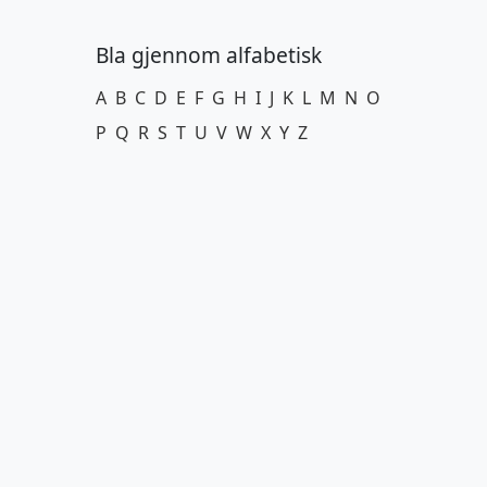
Bla gjennom alfabetisk
A
B
C
D
E
F
G
H
I
J
K
L
M
N
O
P
Q
R
S
T
U
V
W
X
Y
Z