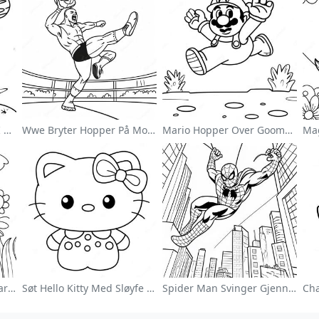
Søt Astronaut Svevende I Rommet Fargeleggingsside
Wwe Bryter Hopper På Motstander Fargeleggingsside
Mario Hopper Over Goombas Fargeleggingsside
Fargerik Blomsterhage Fargeleggingsside
Søt Hello Kitty Med Sløyfe Fargeleggingsside
Spider Man Svinger Gjennom Byen Fargeleggingsside