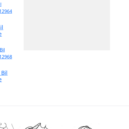
il
e
Bil
e