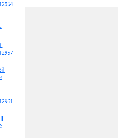
e
il
e
il
e