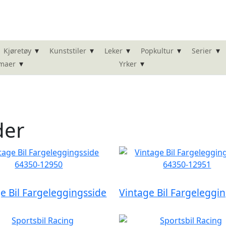
▾
▾
▾
▾
▾
Kjøretøy
Kunststiler
Leker
Popkultur
Serier
▾
▾
maer
Yrker
der
e Bil Fargeleggingsside
Vintage Bil Fargeleggi