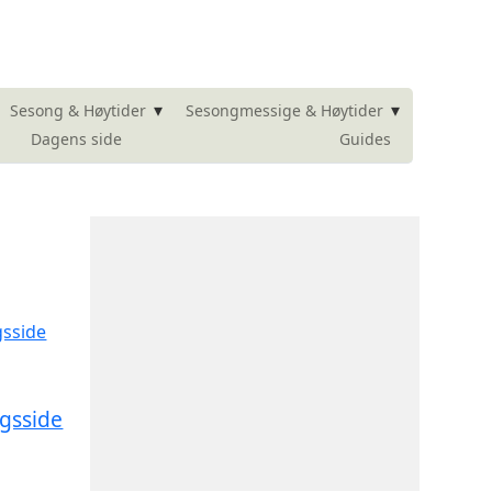
▾
▾
Sesong & Høytider
Sesongmessige & Høytider
Dagens side
Guides
ngsside